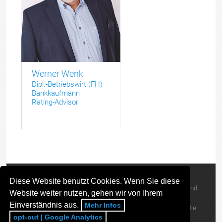
Werner Wenk
Dipl.-Betriebswirt (FH)
Bankkaufmann
Rating-Advisor
Diese Website benutzt Cookies. Wenn Sie diese
Werner Wenk ©
2026
| All Rights Reserved | Webdesign und
Website weiter nutzen, gehen wir von Ihrem
Einverständnis aus.
Mehr Infos
Programmierung powered by:
Internetagentur Nürnberg
"Die
opt-out | Google Analytics